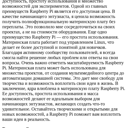
доступность, простоту использования и множество
возможностей для экспериментов. Одной из главных
преимуществ Raspberry Pi является его доступная цена. В
качестве начинающего энтузиаста, я ценила возможность
получить полнофункциональную материнскую плату без
переплаты. Это позволило мне сосредоточиться на своих
проектах, а не на стоимости оборудования. Еще одно
преимущество Raspberry Pi — его простота использования.
Материнская плата работает под управлением Linux, что
делает ее более доступной и понятной для новичков.
Благодаря активному сообществу пользователей, я всегда
смогла найти решение любых проблем или ответы на свои
вопросы. Очень важно отметить масштабируемость Raspberry
Pi. Материнская плата может быть использована для
множества проектов, от создания мультимедийного центра до
автоматизации домашней системы. Это дает мне свободу для
творчества и возможность воплотить свои идеи в жизнь. В
заключение, ядра влюблена в материнскую плату Raspberry Pi.
Ее доступность, простота использования и масса
возможностей делают ее идеальным выбором для
начинающих энтузиастов, желающих создать что-то
удивительное. Оставайтесь творческими и открытыми для
новых возможностей, а Raspberry Pi поможет вам воплотить
ваши идеи в реальность.