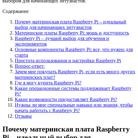
выбором для начинающих энтузиастов.
Содержание
Почему материнская плата Raspberry Pi – идеальный
выбор для начинающих энтузиастов
Материнские платы Raspberry Pi: мощь и доступность
Raspberry Pi – лучший выбор для обучения и
экспериментов
Основные компоненты Raspberry Pi: все, что нужно для
старта
Простота использования и настройки Raspberry Pi
Вопрос-ответ:
Зачем мне покупать Raspberry Pi, если есть много других
материнских плат?
Где я могу купить Raspberry Pi?
Какие операционные системы поддерживает Raspberry
Pi?
Какие возможности предоставляет Raspberry Pi?
Нужны ли мне специальные навыки или знания, чтобы
начать работать с Raspberry Pi?
Отзывы
Почему материнская плата Raspberry
Pi – идеальный выбор для