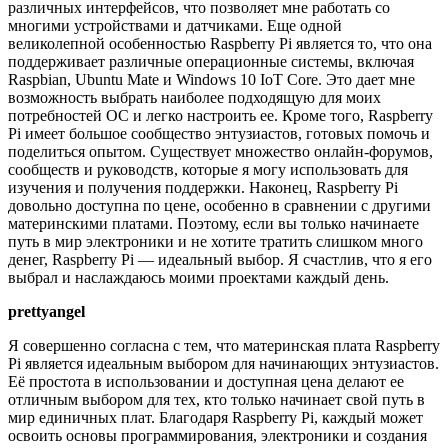
различных интерфейсов, что позволяет мне работать со
многими устройствами и датчиками. Еще одной
великолепной особенностью Raspberry Pi является то, что она
поддерживает различные операционные системы, включая
Raspbian, Ubuntu Mate и Windows 10 IoT Core. Это дает мне
возможность выбрать наиболее подходящую для моих
потребностей ОС и легко настроить ее. Кроме того, Raspberry
Pi имеет большое сообщество энтузиастов, готовых помочь и
поделиться опытом. Существует множество онлайн-форумов,
сообществ и руководств, которые я могу использовать для
изучения и получения поддержки. Наконец, Raspberry Pi
довольно доступна по цене, особенно в сравнении с другими
материнскими платами. Поэтому, если вы только начинаете
путь в мир электроники и не хотите тратить слишком много
денег, Raspberry Pi — идеальный выбор. Я счастлив, что я его
выбрал и наслаждаюсь моими проектами каждый день.
prettyangel
Я совершенно согласна с тем, что материнская плата Raspberry
Pi является идеальным выбором для начинающих энтузиастов.
Её простота в использовании и доступная цена делают ее
отличным выбором для тех, кто только начинает свой путь в
мир единичных плат. Благодаря Raspberry Pi, каждый может
освоить основы программирования, электроники и создания