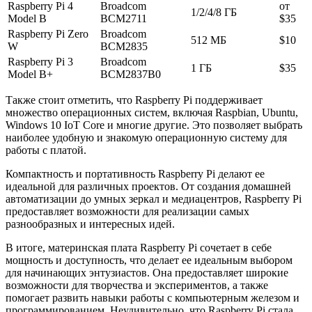
Raspberry Pi 4
Broadcom
от
1/2/4/8 ГБ
Model B
BCM2711
$35
Raspberry Pi Zero
Broadcom
512 МБ
$10
W
BCM2835
Raspberry Pi 3
Broadcom
1 ГБ
$35
Model B+
BCM2837B0
Также стоит отметить, что Raspberry Pi поддерживает
множество операционных систем, включая Raspbian, Ubuntu,
Windows 10 IoT Core и многие другие. Это позволяет выбрать
наиболее удобную и знакомую операционную систему для
работы с платой.
Компактность и портативность Raspberry Pi делают ее
идеальной для различных проектов. От создания домашней
автоматизации до умных зеркал и медиацентров, Raspberry Pi
предоставляет возможности для реализации самых
разнообразных и интересных идей.
В итоге, материнская плата Raspberry Pi сочетает в себе
мощность и доступность, что делает ее идеальным выбором
для начинающих энтузиастов. Она предоставляет широкие
возможности для творчества и экспериментов, а также
помогает развить навыки работы с компьютерным железом и
программированием. Неудивительно, что Raspberry Pi стала